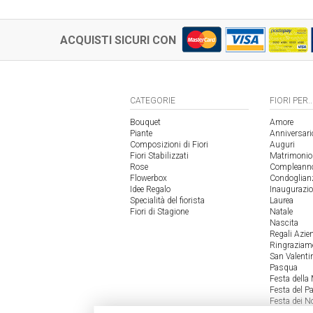
ACQUISTI SICURI CON
CATEGORIE
FIORI PER..
Bouquet
Amore
Piante
Anniversari
Composizioni di Fiori
Auguri
Fiori Stabilizzati
Matrimonio
Rose
Compleann
Flowerbox
Condoglian
Idee Regalo
Inaugurazi
Specialità del fiorista
Laurea
Fiori di Stagione
Natale
Nascita
Regali Azie
Ringraziam
San Valenti
Pasqua
Festa dell
Festa del P
Festa dei N