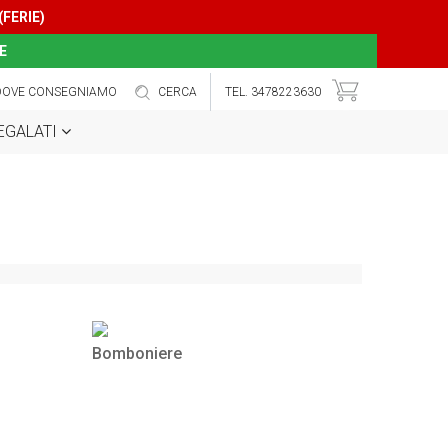
(FERIE)
E
DOVE CONSEGNIAMO
CERCA
TEL. 3478223630
REGALATI
Bomboniere