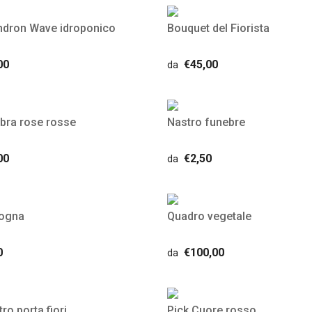
ndron Wave idroponico
Bouquet del Fiorista
00
€45,00
da
bra rose rosse
Nastro funebre
00
€2,50
da
cogna
Quadro vegetale
0
€100,00
da
ro porta fiori
Pick Cuore rosso