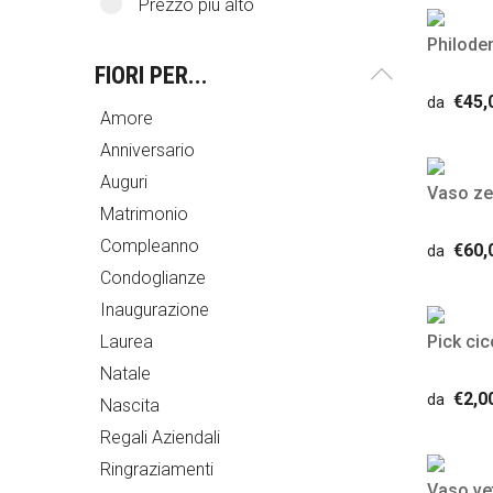
Prezzo più alto
Philode
FIORI PER...
€45,
da
Amore
Anniversario
Auguri
Vaso ze
Matrimonio
Compleanno
€60,
da
Condoglianze
Inaugurazione
Laurea
Pick ci
Natale
€2,0
da
Nascita
Regali Aziendali
Ringraziamenti
Vaso vet