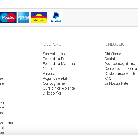
.
IDEE PER...
IL NEGOZIO
San Valentino
Chi Siamo
o
Festa della Donna
Contatti
Festa della Mamma
Dove consegniamo
Natale
Come spedire Fiori a
o
Pasqua
Castelfranco Veneto
ze
Regali aziendali
FAQ
one
Condoglianze
La Nostra Rete
Cura di fiori e piante
Dillo coi fiori
ndali
enti
no
a Mamma
apà
onni