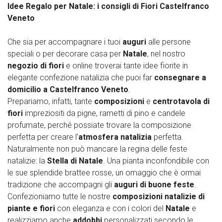
Idee Regalo per Natale: i consigli di Fiori Castelfranco
Veneto
Che sia per accompagnare i tuoi
auguri
alle persone
speciali o per decorare casa per
Natale
, nel nostro
negozio di fiori
e online troverai tante idee fiorite in
elegante confezione natalizia che puoi far
consegnare a
domicilio a Castelfranco Veneto
.
Prepariamo, infatti, tante
composizioni
e
centrotavola di
fiori
impreziositi da pigne, rametti di pino e candele
profumate, perché possiate trovare la composizione
perfetta per creare l’
atmosfera natalizia
perfetta.
Naturalmente non può mancare la regina delle feste
natalizie: la
Stella di Natale
. Una pianta inconfondibile con
le sue splendide brattee rosse, un omaggio che è ormai
tradizione che accompagni gli
auguri di buone feste
.
Confezioniamo tutte le nostre
composizioni natalizie di
piante e fiori
con eleganza e con i colori del
Natale
e
realizziamo anche
addobbi
personalizzati secondo le